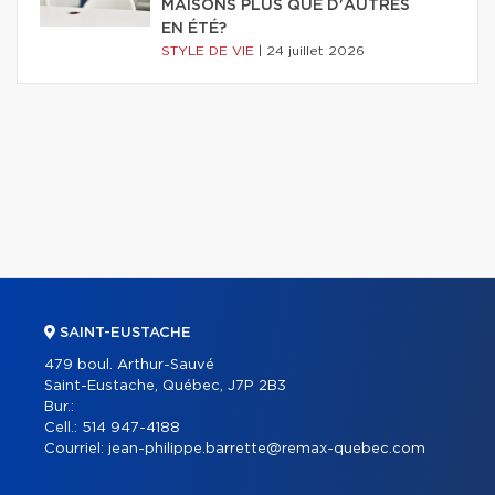
MAISONS PLUS QUE D'AUTRES
EN ÉTÉ?
STYLE DE VIE
|
24 juillet 2026
SAINT-EUSTACHE
479 boul. Arthur-Sauvé
Saint-Eustache, Québec, J7P 2B3
Bur.:
Cell.:
514 947-4188
Courriel:
jean-philippe.barrette@remax-quebec.com