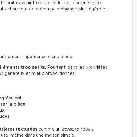
été doit devenir froide ou vide. Les couleurs et le
if est surtout de créer une ambiance plus légère et
énormément l’apparence d’une pièce.
éléments trop petits
. Pourtant, dans les propriétés
lus généreux et mieux proportionnés.
squ’au sol
rer la pièce
eux
ouces
tières texturées
comme un
corduroy
épais
ueuse, même dans une maison simple.