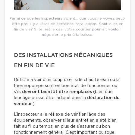
Parmi ce que les inspecteurs voient… que vous ne voyez peut-
être pas, il y a l’état de certaines installations. Sont-elles en
fin de vie? Si tel est le cas, votre courtier pourrait vouloir
négocier le prix à la baisse.
DES INSTALLATIONS MÉCANIQUES
EN FIN DE VIE
Difficile à voir d’un coup d’œil si le chauffe-eau ou la
thermopompe sont en bon état de fonctionner ou
s’ils
devront bientôt être remplacés
(bien que
leur âge puisse être indiqué dans la
déclaration du
vendeur
.)
L’inspecteur a le réflexe de vérifier l’âge des
équipements, observer si leur entretien a été bien
fait au fil du temps, en plus de s’assurer du bon
fonctionnement général. C’est important puisque