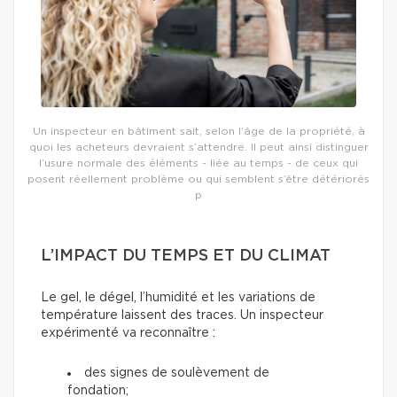
Un inspecteur en bâtiment sait, selon l’âge de la propriété, à
quoi les acheteurs devraient s’attendre. Il peut ainsi distinguer
l’usure normale des éléments - liée au temps - de ceux qui
posent réellement problème ou qui semblent s’être détériorés
p
L’IMPACT DU TEMPS ET DU CLIMAT
Le gel, le dégel, l’humidité et les variations de
température laissent des traces. Un inspecteur
expérimenté va reconnaître :
des signes de soulèvement de
fondation;