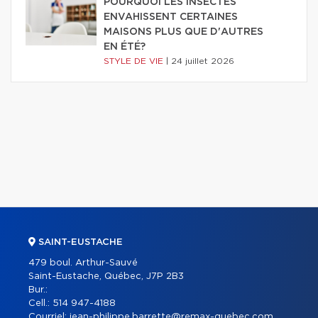
POURQUOI LES INSECTES
ENVAHISSENT CERTAINES
MAISONS PLUS QUE D'AUTRES
EN ÉTÉ?
STYLE DE VIE
|
24 juillet 2026
SAINT-EUSTACHE
479 boul. Arthur-Sauvé
Saint-Eustache, Québec, J7P 2B3
Bur.:
Cell.:
514 947-4188
Courriel:
jean-philippe.barrette@remax-quebec.com