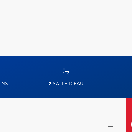
INS
2
SALLE D'EAU