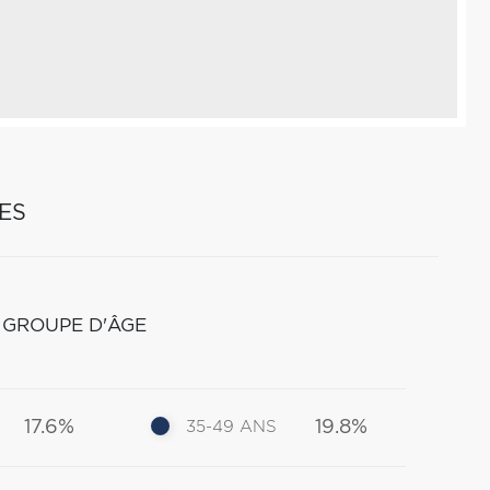
ES
 GROUPE D'ÂGE
17.6%
19.8%
35-49 ANS